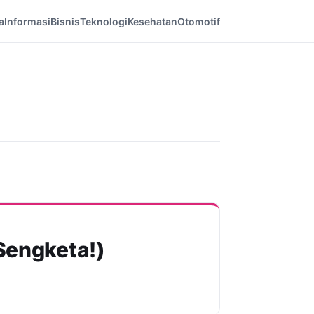
a
Informasi
Bisnis
Teknologi
Kesehatan
Otomotif
Sengketa!)