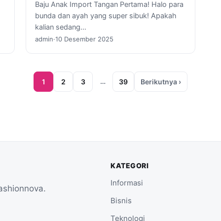
Baju Anak Import Tangan Pertama! Halo para
bunda dan ayah yang super sibuk! Apakah
kalian sedang…
admin
·
10 Desember 2025
…
1
2
3
39
Berikutnya ›
KATEGORI
Informasi
Fashionnova.
Bisnis
Teknologi