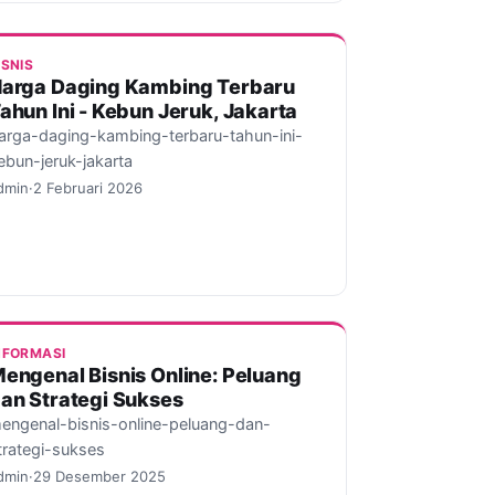
ISNIS
arga Daging Kambing Terbaru
ahun Ini - Kebun Jeruk, Jakarta
arga-daging-kambing-terbaru-tahun-ini-
ebun-jeruk-jakarta
dmin
·
2 Februari 2026
NFORMASI
engenal Bisnis Online: Peluang
an Strategi Sukses
engenal-bisnis-online-peluang-dan-
trategi-sukses
dmin
·
29 Desember 2025