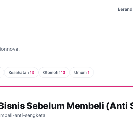
Berand
hionnova.
Kesehatan
13
Otomotif
13
Umum
1
 Bisnis Sebelum Membeli (Anti 
embeli-anti-sengketa