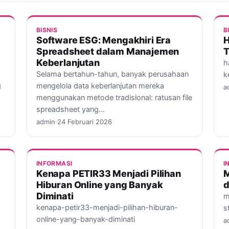
BISNIS
B
Software ESG: Mengakhiri Era
H
Spreadsheet dalam Manajemen
T
Keberlanjutan
h
Selama bertahun-tahun, banyak perusahaan
k
g
mengelola data keberlanjutan mereka
a
menggunakan metode tradisional: ratusan file
spreadsheet yang…
admin
·
24 Februari 2026
INFORMASI
I
Kenapa PETIR33 Menjadi Pilihan
M
Hiburan Online yang Banyak
d
Diminati
m
kenapa-petir33-menjadi-pilihan-hiburan-
s
online-yang-banyak-diminati
a