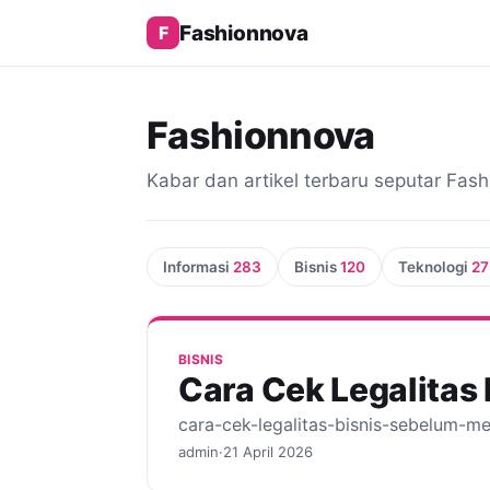
Fashionnova
F
Fashionnova
Kabar dan artikel terbaru seputar Fas
Informasi
283
Bisnis
120
Teknologi
27
BISNIS
Cara Cek Legalitas
cara-cek-legalitas-bisnis-sebelum-m
admin
·
21 April 2026